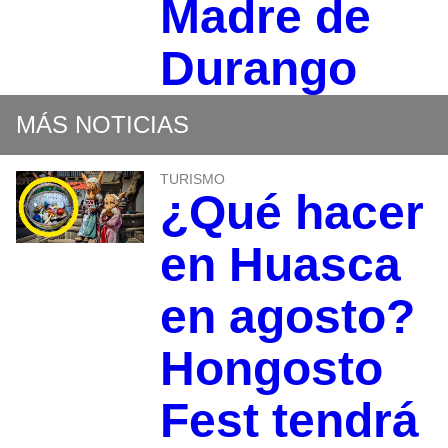
Madre de
Durango
MÁS NOTICIAS
TURISMO
¿Qué hacer
en Huasca
en agosto?
Hongosto
Fest tendrá