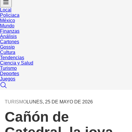
Local
Policiaca
México
Mundo
Finanzas
Análisis
Cartones
Gossip
Cultura
Tendencias
Ciencia y Salud
Turismo
Deportes
Juegos
TURISMO
LUNES, 25 DE MAYO DE 2026
Cañón de