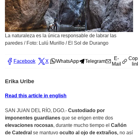
La naturaleza es la única responsable de labrar las
paredes
/
Foto: Lulú Murillo / El Sol de Durango
E-
Cop
Facebook
X
WhatsApp
Telegram
Mail
lin
Erika Uribe
Read this article in english
SAN JUAN DEL RÍO, DGO.-
Custodiado por
imponentes guardianes
que se erigen entre dos
elevaciones rocosas
, durante mucho tiempo el
Cañón
de Catedral
se mantuvo
oculto al ojo de extraños,
no así