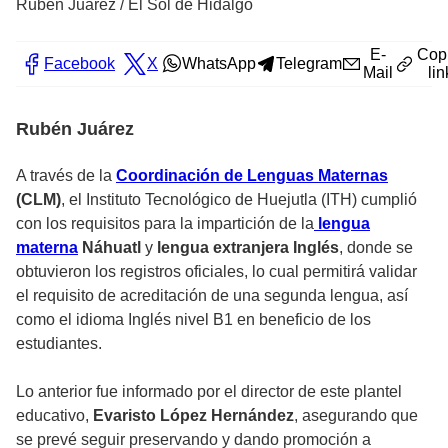
Rubén Juárez / El Sol de Hidalgo
E-
Cop
Facebook
X
WhatsApp
Telegram
Mail
lin
Rubén Juárez
A través de la
Coordinación de Lenguas Maternas
(CLM)
, el Instituto Tecnológico de Huejutla (ITH) cumplió
con los requisitos para la impartición de la
lengua
materna
Náhuatl
y
lengua extranjera Inglés
, donde se
obtuvieron los registros oficiales, lo cual permitirá validar
el requisito de acreditación de una segunda lengua, así
como el idioma Inglés nivel B1 en beneficio de los
estudiantes.
Lo anterior fue informado por el director de este plantel
educativo,
Evaristo López Hernández
, asegurando que
se prevé seguir preservando y dando promoción a