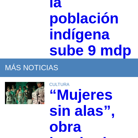
la
población
indígena
sube 9 mdp
MÁS NOTICIAS
CULTURA
“Mujeres
sin alas”,
obra