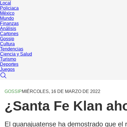
Local
Policiaca
México
Mundo
Finanzas
Análisis
Cartones
Gossip
Cultura
Tendencias
Ciencia y Salud
Turismo
Deportes
Juegos
GOSSIP
MIÉRCOLES, 16 DE MARZO DE 2022
¿Santa Fe Klan ah
El guanajuatense ha demostrado que el ra