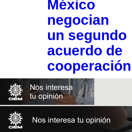
México
negocian
un segundo
acuerdo de
cooperación