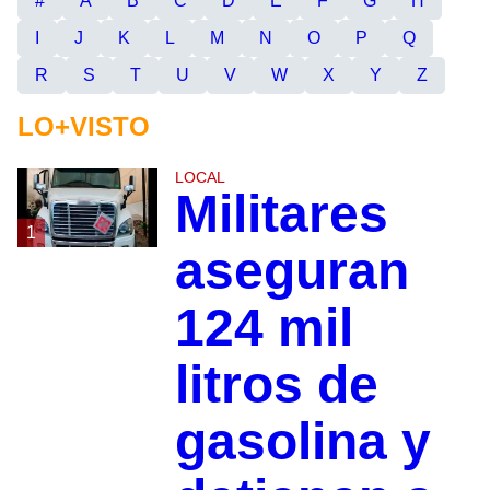
#
A
B
C
D
E
F
G
H
I
J
K
L
M
N
O
P
Q
R
S
T
U
V
W
X
Y
Z
LO+VISTO
LOCAL
Militares
1
aseguran
124 mil
litros de
gasolina y