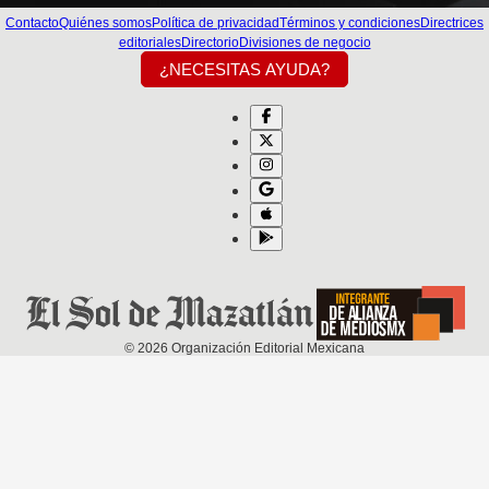
Contacto
Quiénes somos
Política de privacidad
Términos y condiciones
Directrices
editoriales
Directorio
Divisiones de negocio
¿NECESITAS AYUDA?
©
2026
Organización Editorial Mexicana