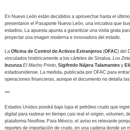
En Nuevo León están decididos a aprovechar hasta el último
presentaron el Pasaporte Nuevo León, una iniciativa que busca
estadios. La apuesta apunta a garantizar una visita grata par
proyectar una imagen moderna e innovadora del estado.
La
Oficina de Control de Activos Extranjeros
(
OFAC
) del
vinculados históricamente a los cárteles de Sinaloa,
Los Zet
Inzunza
El Macho Prieto
,
Sigifredo Nájera Talamantes
y
El
estadounidense. La medida, publicada por OFAC para entrar en
operaciones financieras, aunque el documento no detalla las
***
Estados Unidos pondrá bajo lupa el petróleo crudo que ingr
digital para rastrear en tiempo casi real el origen, volumen,
plataforma Neoflow. Para México, el aviso es relevante porque 
reportes de importación de crudo, en una cadena donde un mi