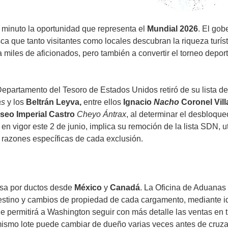
 minuto la oportunidad que representa el
Mundial 2026
. El go
 que tanto visitantes como locales descubran la riqueza turísti
a miles de aficionados, pero también a convertir el torneo depo
 Departamento del Tesoro de Estados Unidos retiró de su lista d
as
y los
Beltrán Leyva,
entre ellos
Ignacio
Nacho
Coronel Villa
iseo Imperial Castro
Cheyo Ántrax
, al determinar el desbloque
 vigor este 2 de junio, implica su remoción de la lista SDN, ut
 razones específicas de cada exclusión.
esa por ductos desde
México
y
Canadá
. La Oficina de Aduanas
 destino y cambios de propiedad de cada cargamento, mediante id
permitirá a Washington seguir con más detalle las ventas en trán
smo lote puede cambiar de dueño varias veces antes de cruzar 