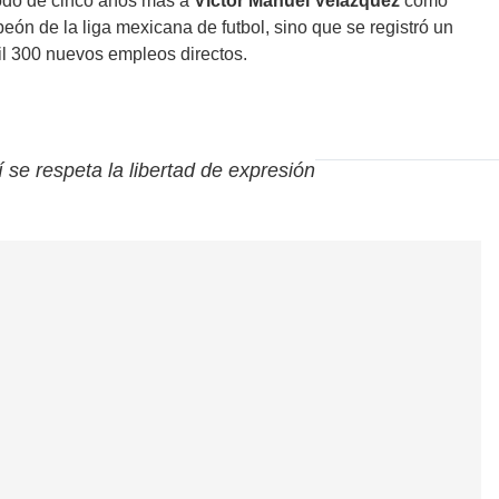
iodo de cinco años más a
Víctor Manuel Velázquez
como
eón de la liga mexicana de futbol, sino que se registró un
il 300 nuevos empleos directos.
í se respeta la libertad de expresión