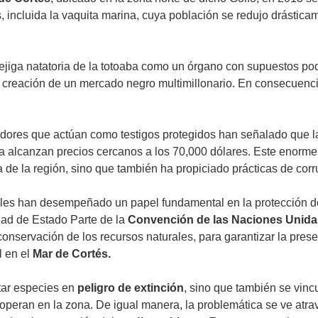
s, incluida la vaquita marina, cuya población se redujo drásti
ejiga natatoria de la totoaba como un órgano con supuestos po
a creación de un mercado negro multimillonario. En consecuenc
ores que actúan como testigos protegidos han señalado que la
a alcanzan precios cercanos a los 70,000 dólares. Este enorm
a de la región, sino que también ha propiciado prácticas de cor
s han desempeñado un papel fundamental en la protección de l
dad de Estado Parte de la
Convención de las Naciones Unidas
onservación de los recursos naturales, para garantizar la prese
l en el
Mar de Cortés.
tar especies en
peligro de extinción
, sino que también se vinc
peran en la zona. De igual manera, la problemática se ve atrave