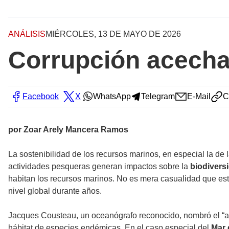
ANÁLISIS
MIÉRCOLES, 13 DE MAYO DE 2026
Corrupción acecha
Facebook
X
WhatsApp
Telegram
E-Mail
C
por Zoar Arely Mancera Ramos
La sostenibilidad de los recursos marinos, en especial la de 
actividades pesqueras generan impactos sobre la
biodivers
habitan los recursos marinos. No es mera casualidad que est
nivel global durante años.
Jacques Cousteau, un oceanógrafo reconocido, nombró el “a
hábitat de especies endémicas. En el caso especial del
Mar 