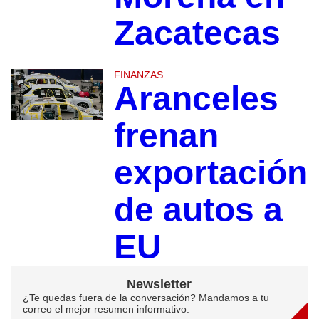
Zacatecas
FINANZAS
Aranceles
frenan
exportación
de autos a
EU
Newsletter
¿Te quedas fuera de la conversación? Mandamos a tu
correo el mejor resumen informativo.