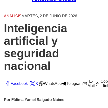
ANÁLISIS
MARTES, 2 DE JUNIO DE 2026
Inteligencia
artificial y
seguridad
nacional
E-
Cop
Facebook
X
WhatsApp
Telegram
Mail
lin
Por Fátima Yamel Salgado Naime