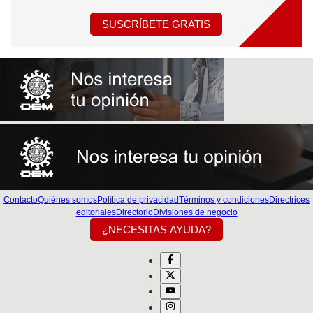
SUSCRÍBETE GRATIS
Contacto
Quiénes somos
Política de privacidad
Términos y condiciones
Directrices
editoriales
Directorio
Divisiones de negocio
¿NECESITAS AYUDA?