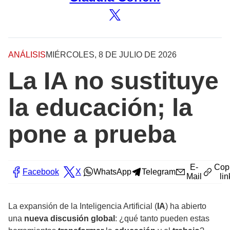
ANÁLISIS
MIÉRCOLES, 8 DE JULIO DE 2026
La IA no sustituye
la educación; la
pone a prueba
E-
Cop
Facebook
X
WhatsApp
Telegram
Mail
lin
La expansión de la Inteligencia Artificial (
IA
) ha abierto
una
nueva discusión global
: ¿qué tanto pueden estas