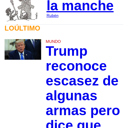
la manche
Rubén
LOÚLTIMO
MUNDO
Trump
reconoce
escasez de
algunas
armas pero
dice que