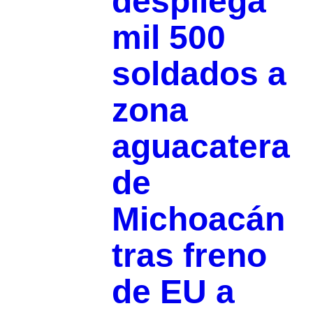
despliega
mil 500
soldados a
zona
aguacatera
de
Michoacán
tras freno
de EU a