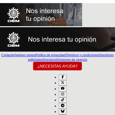
Contacto
Quiénes somos
Política de privacidad
Términos y condiciones
Directrices
editoriales
Directorio
Divisiones de negocio
¿NECESITAS AYUDA?