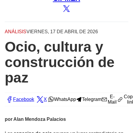
ANÁLISIS
VIERNES, 17 DE ABRIL DE 2026
Ocio, cultura y
construcción de
paz
E-
Cop
Facebook
X
WhatsApp
Telegram
Mail
lin
por Alan Mendoza Palacios