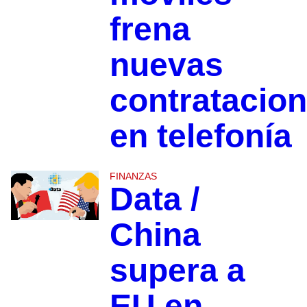
frena
nuevas
contratacio
en telefonía
FINANZAS
Data /
China
supera a
EU en