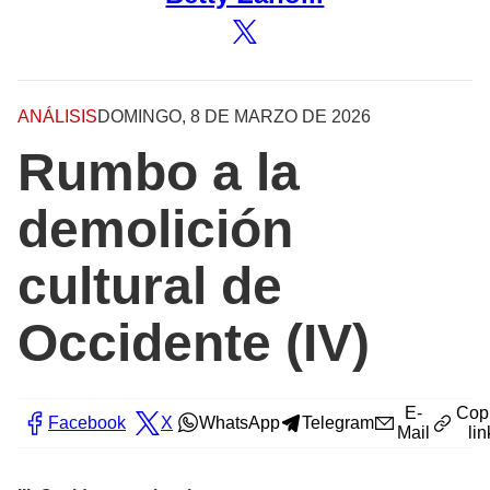
ANÁLISIS
DOMINGO, 8 DE MARZO DE 2026
Rumbo a la
demolición
cultural de
Occidente (IV)
E-
Cop
Facebook
X
WhatsApp
Telegram
Mail
lin