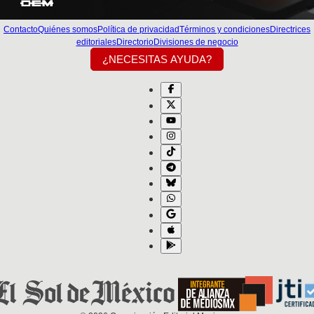
Contacto
Quiénes somos
Política de privacidad
Términos y condiciones
Directrices
editoriales
Directorio
Divisiones de negocio
¿NECESITAS AYUDA?