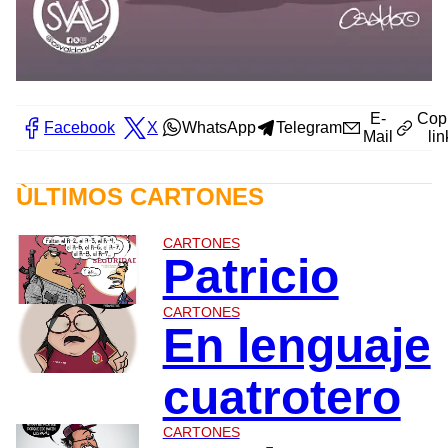
E-
Cop
Facebook
X
WhatsApp
Telegram
Mail
lin
ÙLTIMOS CARTONES
CARTONES
Patricio
CARTONES
En lenguaje
cuatrotero
CARTONES