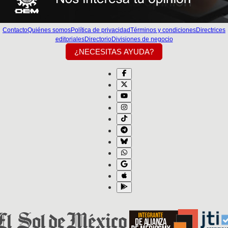
Contacto
Quiénes somos
Política de privacidad
Términos y condiciones
Directrices
editoriales
Directorio
Divisiones de negocio
¿NECESITAS AYUDA?