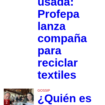
usada:
Profepa
lanza
compaña
para
reciclar
textiles
GOSSIP
¿Quién es
2