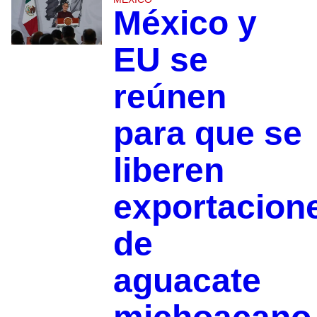
México y
EU se
reúnen
para que se
liberen
exportacion
de
aguacate