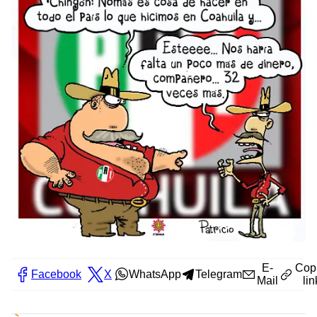
E-
Cop
Facebook
X
WhatsApp
Telegram
Mail
lin