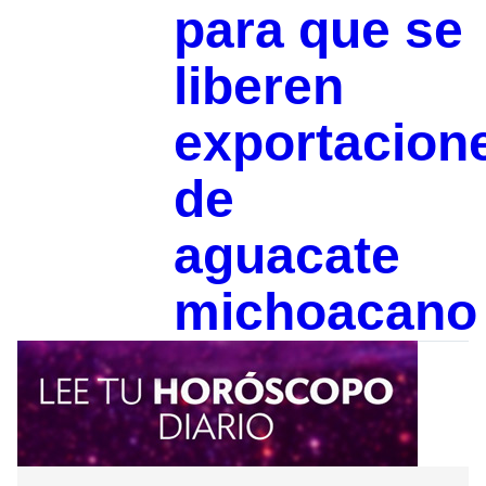
para que se
liberen
exportacion
de
aguacate
michoacano