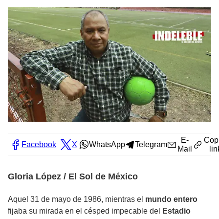
E-
Cop
Facebook
X
WhatsApp
Telegram
Mail
lin
Gloria López / El Sol de México
Aquel 31 de mayo de 1986, mientras el
mundo entero
fijaba su mirada en el césped impecable del
Estadio