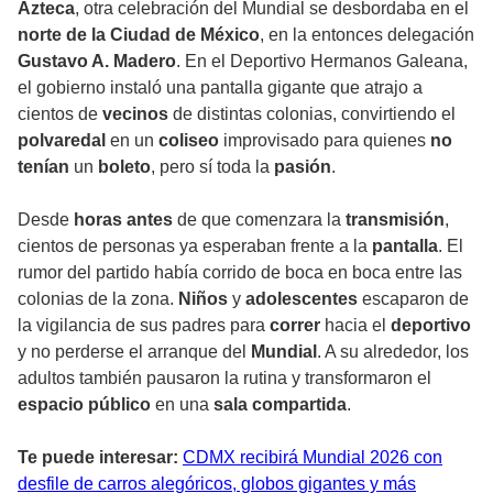
Azteca
, otra celebración del Mundial se desbordaba en el
norte de la Ciudad de México
, en la entonces delegación
Gustavo A. Madero
. En el Deportivo Hermanos Galeana,
el gobierno instaló una pantalla gigante que atrajo a
cientos de
vecinos
de distintas colonias, convirtiendo el
polvaredal
en un
coliseo
improvisado para quienes
no
tenían
un
boleto
, pero sí toda la
pasión
.
Desde
horas antes
de que comenzara la
transmisión
,
cientos de personas ya esperaban frente a la
pantalla
. El
rumor del partido había corrido de boca en boca entre las
colonias de la zona.
Niños
y
adolescentes
escaparon de
la vigilancia de sus padres para
correr
hacia el
deportivo
y no perderse el arranque del
Mundial
. A su alrededor, los
adultos también pausaron la rutina y transformaron el
espacio público
en una
sala compartida
.
Te puede interesar:
CDMX recibirá Mundial 2026 con
desfile de carros alegóricos, globos gigantes y más