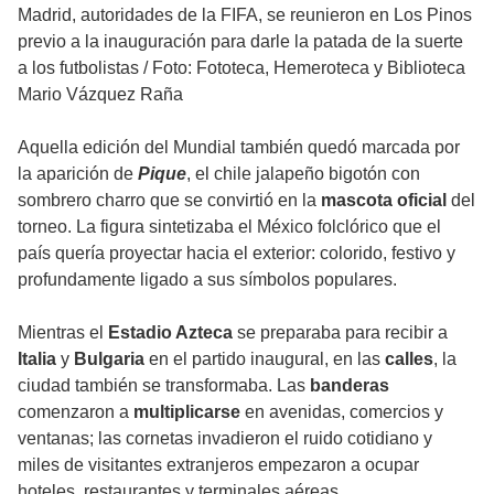
Madrid, autoridades de la FIFA, se reunieron en Los Pinos
previo a la inauguración para darle la patada de la suerte
a los futbolistas
/
Foto: Fototeca, Hemeroteca y Biblioteca
Mario Vázquez Raña
Aquella edición del Mundial también quedó marcada por
la aparición de
Pique
, el chile jalapeño bigotón con
sombrero charro que se convirtió en la
mascota oficial
del
torneo. La figura sintetizaba el México folclórico que el
país quería proyectar hacia el exterior: colorido, festivo y
profundamente ligado a sus símbolos populares.
Mientras el
Estadio Azteca
se preparaba para recibir a
Italia
y
Bulgaria
en el partido inaugural, en las
calles
, la
ciudad también se transformaba. Las
banderas
comenzaron a
multiplicarse
en avenidas, comercios y
ventanas; las cornetas invadieron el ruido cotidiano y
miles de visitantes extranjeros empezaron a ocupar
hoteles, restaurantes y terminales aéreas.