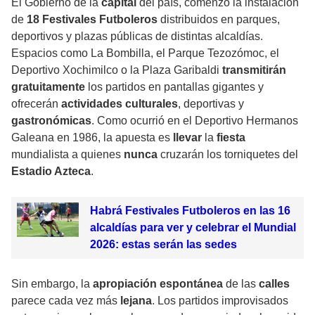
El Gobierno de la
capital
del país, comenzó la instalación
de
18 Festivales Futboleros
distribuidos en parques,
deportivos y plazas públicas de distintas alcaldías.
Espacios como La Bombilla, el Parque Tezozómoc, el
Deportivo Xochimilco o la Plaza Garibaldi
transmitirán
gratuitamente
los partidos en pantallas gigantes y
ofrecerán
actividades culturales
, deportivas y
gastronómicas
. Como ocurrió en el Deportivo Hermanos
Galeana en 1986, la apuesta es
llevar
la
fiesta
mundialista a quienes
nunca
cruzarán los torniquetes del
Estadio Azteca
.
Habrá Festivales Futboleros en las 16
alcaldías para ver y celebrar el Mundial
2026: estas serán las sedes
Sin embargo, la
apropiación espontánea
de las
calles
parece cada vez más
lejana
. Los partidos improvisados