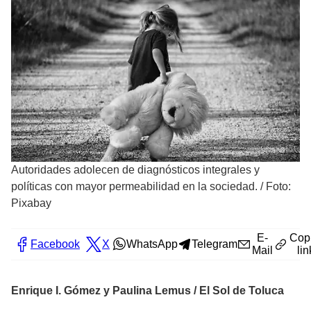
Autoridades adolecen de diagnósticos integrales y
políticas con mayor permeabilidad en la sociedad.
/
Foto:
Pixabay
E-
Cop
Facebook
X
WhatsApp
Telegram
Mail
lin
Enrique I. Gómez y Paulina Lemus / El Sol de Toluca