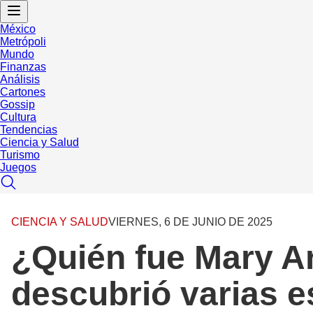
México
Metrópoli
Mundo
Finanzas
Análisis
Cartones
Gossip
Cultura
Tendencias
Ciencia y Salud
Turismo
Juegos
CIENCIA Y SALUD
VIERNES, 6 DE JUNIO DE 2025
¿Quién fue Mary An
descubrió varias e