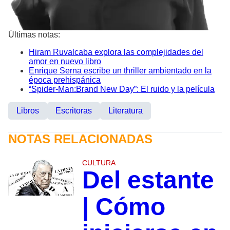
Últimas notas:
Hiram Ruvalcaba explora las complejidades del
amor en nuevo libro
Enrique Serna escribe un thriller ambientado en la
época prehispánica
“Spider-Man:Brand New Day”: El ruido y la película
Libros
Escritoras
Literatura
NOTAS RELACIONADAS
CULTURA
Del estante
| Cómo