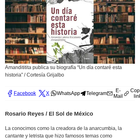
Amandititita publica su biografía “Un día contaré esta
historia”
/
Cortesía Grijalbo
E-
Cop
Facebook
X
WhatsApp
Telegram
Mail
lin
Rosario Reyes / El Sol de México
La conocimos como la creadora de la anarcumbia, la
cantante y letrista que hizo famosos temas como