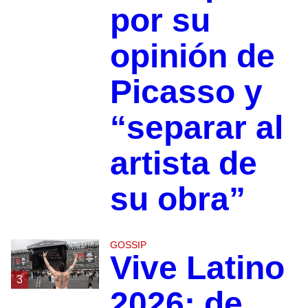
por su
opinión de
Picasso y
“separar al
artista de
su obra”
GOSSIP
Vive Latino
3
2026: de