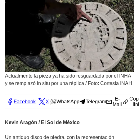
Actualmente la pieza ya ha sido resguardada por el INHA
y se remplazó in situ por una réplica
/
Foto: Cortesía INAH
E-
Cop
Facebook
X
WhatsApp
Telegram
Mail
lin
Kevin Aragón / El Sol de México
Un antiguo disco de piedra, con la representación