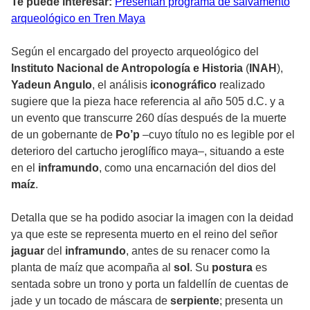
Te puede interesar:
Presentan programa de salvamento
arqueológico en Tren Maya
Según el encargado del proyecto arqueológico del
Instituto Nacional de Antropología e Historia
(
INAH
),
Yadeun Angulo
, el análisis
iconográfico
realizado
sugiere que la pieza hace referencia al año 505 d.C. y a
un evento que transcurre 260 días después de la muerte
de un gobernante de
Po’p
–cuyo título no es legible por el
deterioro del cartucho jeroglífico maya–, situando a este
en el
inframundo
, como una encarnación del dios del
maíz
.
Detalla que se ha podido asociar la imagen con la deidad
ya que este se representa muerto en el reino del señor
jaguar
del
inframundo
, antes de su renacer como la
planta de maíz que acompaña al
sol
. Su
postura
es
sentada sobre un trono y porta un faldellín de cuentas de
jade y un tocado de máscara de
serpiente
; presenta un