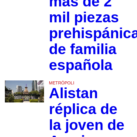
más de 2
mil piezas
prehispánic
de familia
española
METRÓPOLI
Alistan
réplica de
la joven de