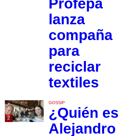
Profepa
lanza
compaña
para
reciclar
textiles
GOSSIP
¿Quién es
2
Alejandro