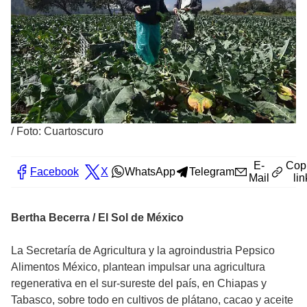
/
Foto: Cuartoscuro
E-
Cop
Facebook
X
WhatsApp
Telegram
Mail
lin
Bertha Becerra / El Sol de México
La Secretaría de Agricultura y la agroindustria Pepsico
Alimentos México, plantean impulsar una agricultura
regenerativa en el sur-sureste del país, en Chiapas y
Tabasco, sobre todo en cultivos de plátano, cacao y aceite