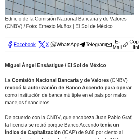
Edificio de la Comisión Nacional Bancaria y de Valores
(CNBV)
/
Foto: Ernesto Muñoz | El Sol de México
E-
Cop
Facebook
X
WhatsApp
Telegram
Mail
lin
Miguel Ángel Ensástigue / El Sol de México
La
Comisión Nacional Bancaria y de Valores
(CNBV)
revocó la autorización de Banco Accendo para operar
como institución de banca múltiple en el país por malos
manejos financieros.
De acuerdo con la CNBV, que encabeza Juan Pablo Graf,
la licencia se retiró porque Banco Accendo
tenía un
Índice de Capitalización
(ICAP) de 9.88 por ciento al