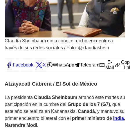
Claudia Sheinbaum dio a conocer dicho encuentro a
través de sus redes sociales
/
Foto: @claudiashein
E-
Cop
Facebook
X
WhatsApp
Telegram
Mail
lin
Atzayacatl Cabrera / El Sol de México
La presidenta
Claudia Sheinbaum
arrancó este martes su
participación en la cumbre del
Grupo de los 7 (G7),
que
este año se realiza en Kananaskis,
Canadá
, y mantuvo su
primer encuentro bilateral con el
primer ministro de
India
,
Narendra Modi.