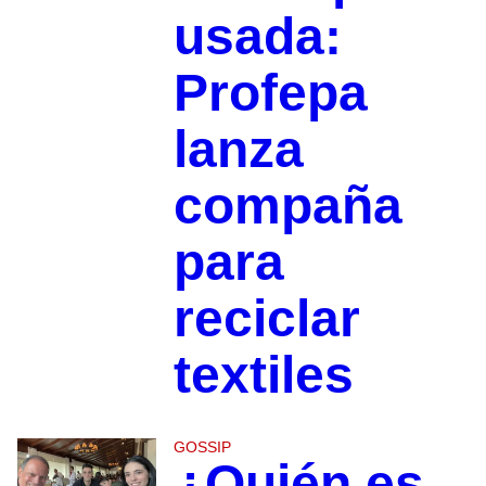
usada:
Profepa
lanza
compaña
para
reciclar
textiles
GOSSIP
¿Quién es