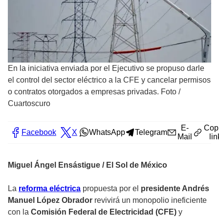
En la iniciativa enviada por el Ejecutivo se propuso darle
el control del sector eléctrico a la CFE y cancelar permisos
o contratos otorgados a empresas privadas. Foto
/
Cuartoscuro
E-
Cop
Facebook
X
WhatsApp
Telegram
Mail
lin
Miguel Ángel Ensástigue / El Sol de México
La
reforma eléctrica
propuesta por el
presidente Andrés
Manuel López Obrador
revivirá un monopolio ineficiente
con la
Comisión Federal de Electricidad (CFE)
y