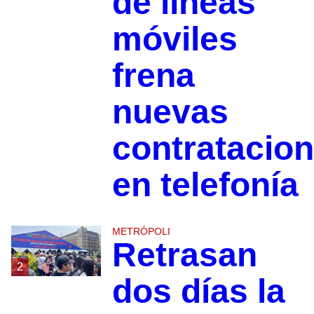
de líneas
móviles
frena
nuevas
contratacio
en telefonía
METRÓPOLI
Retrasan
2
dos días la