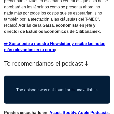
preocupante. Nuestro escenario central es que esto no se
aprobará en los términos como se presenta ahora, no
nada más por todos los costos que se esperarían, sino
también por la afectación a las cláusulas del
T-MEC
”,
recalcó
Adrián de la Garza, economista en jefe y
director de Estudios Económicos de Citibanamex.
➡️ Suscríbete a nuestro Newsletter y recibe las notas
más relevantes en tu corre
o
Te recomendamos el podcast ⬇️
Puedes escucharlo en:
Acast
,
Spotify
,
Apple Podcasts
,