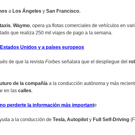
mos
a
Los Ángeles
y
San Francisco.
taxis
,
Waymo
, opera ya flotas comerciales de vehículos en va
elado que realiza 250 mil viajes de pago a la semana.
 Estados Unidos y a países europeos
és de que la revista
Forbes
señalara que el despliegue del
ro
futuro de la compañía
a la conducción autónoma y más recien
ar en las
calles
.
no perderte la información más important
e
ayuda a la conducción de
Tesla, Autopilot
y
Full Self-Driving
(F