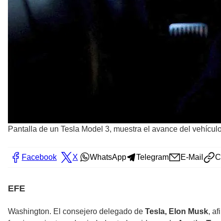
Pantalla de un Tesla Model 3, muestra el avance del vehícul
Facebook
X
WhatsApp
Telegram
E-Mail
C
EFE
Washington. El consejero delegado de
Tesla, Elon Musk
, a