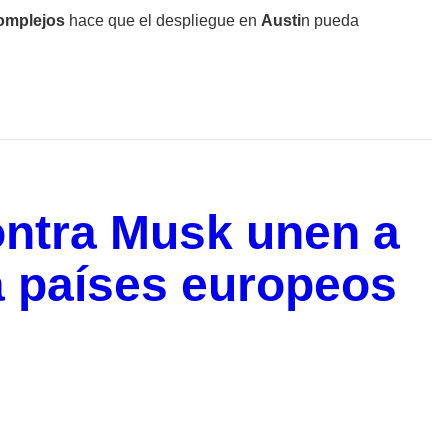
omplejos
hace que el despliegue en
Austi
n pueda
ontra Musk unen a
a países europeos