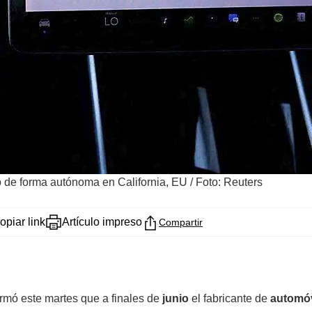
o de forma autónoma en California, EU
/
Foto: Reuters
opiar link
Artículo impreso
Compartir
firmó este martes que a finales de
junio
el fabricante de
automóv