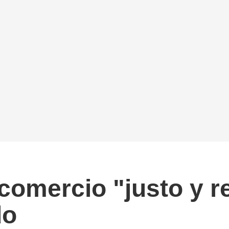
comercio "justo y r
do