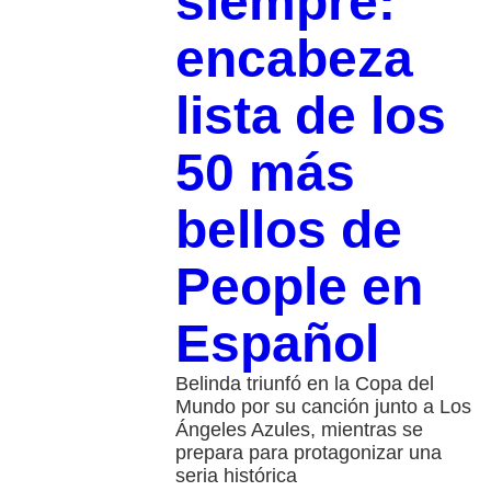
siempre:
encabeza
lista de los
50 más
bellos de
People en
Español
Belinda triunfó en la Copa del
Mundo por su canción junto a Los
Ángeles Azules, mientras se
prepara para protagonizar una
seria histórica