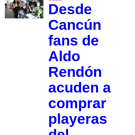
Desde
Cancún
fans de
Aldo
Rendón
acuden a
comprar
playeras
del