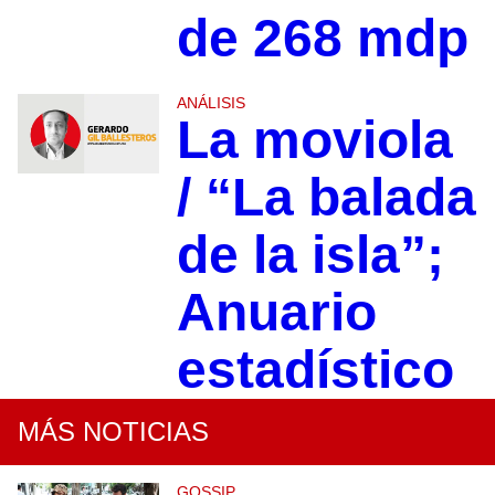
de 268 mdp
ANÁLISIS
La moviola
/ “La balada
de la isla”;
Anuario
estadístico
MÁS NOTICIAS
GOSSIP