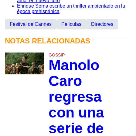
amor en nuevo libro
Enrique Serna escribe un thriller ambientado en la
época prehispánica
Festival de Cannes
Peliculas
Directores
NOTAS RELACIONADAS
GOSSIP
Manolo
Caro
regresa
con una
serie de