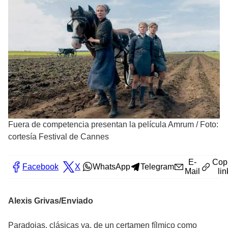
Fuera de competencia presentan la película Amrum
/
Foto:
cortesía Festival de Cannes
E-
Cop
Facebook
X
WhatsApp
Telegram
Mail
lin
Alexis Grivas/Enviado
Paradojas, clásicas ya, de un certamen fílmico como