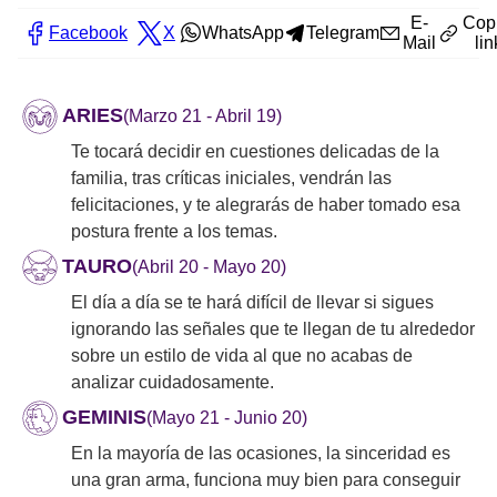
E-
Cop
Facebook
X
WhatsApp
Telegram
Mail
lin
ARIES
(Marzo 21 - Abril 19)
Te tocará decidir en cuestiones delicadas de la
familia, tras críticas iniciales, vendrán las
felicitaciones, y te alegrarás de haber tomado esa
postura frente a los temas.
TAURO
(Abril 20 - Mayo 20)
El día a día se te hará difícil de llevar si sigues
ignorando las señales que te llegan de tu alrededor
sobre un estilo de vida al que no acabas de
analizar cuidadosamente.
GEMINIS
(Mayo 21 - Junio 20)
En la mayoría de las ocasiones, la sinceridad es
una gran arma, funciona muy bien para conseguir