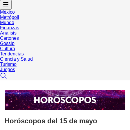
México
Metrópoli
Mundo
Finanzas
Análisis
Cartones
Gossip
Cultura
Tendencias
Ciencia y Salud
Turismo
Juegos
Horóscopos del 15 de mayo