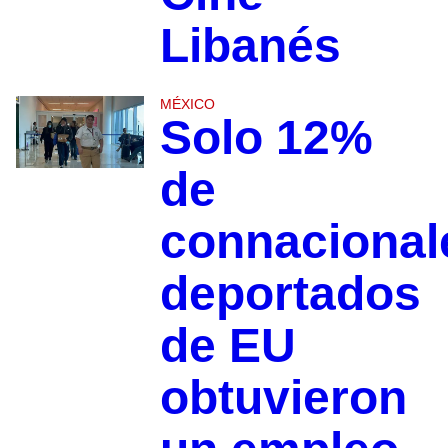
Libanés
MÉXICO
Solo 12%
de
connacional
deportados
de EU
obtuvieron