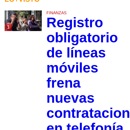
FINANZAS
Registro
1
obligatorio
de líneas
móviles
frena
nuevas
contratacio
en telefonía