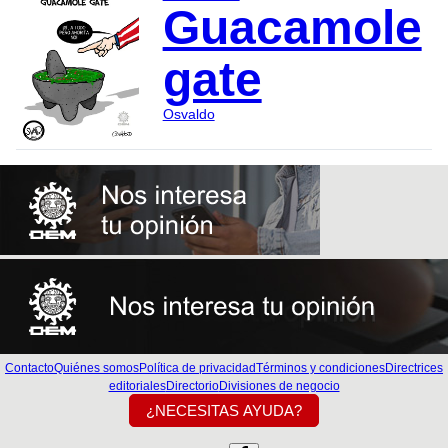
Guacamole
gate
Osvaldo
Contacto
Quiénes somos
Política de privacidad
Términos y condiciones
Directrices
editoriales
Directorio
Divisiones de negocio
¿NECESITAS AYUDA?