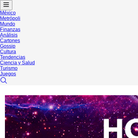
México
Metrópoli
Mundo
Finanzas
Análisis
Cartones
Gossip
Cultura
Tendencias
Ciencia y Salud
Turismo
Juegos