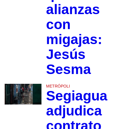
alianzas
con
migajas:
Jesús
Sesma
METRÓPOLI
Segiagua
adjudica
contrato