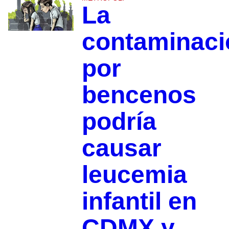
La
contaminaci
por
bencenos
podría
causar
leucemia
infantil en
CDMX y