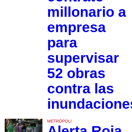
millonario a
empresa
para
supervisar
52 obras
contra las
inundacione
METRÓPOLI
Alerta Roja,