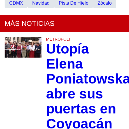
CDMX
Navidad
Pista De Hielo
Zócalo
MÁS NOTICIAS
METRÓPOLI
Utopía
Elena
Poniatowsk
abre sus
puertas en
Coyoacán