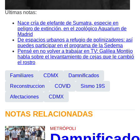
Últimas notas:
Nace cría de elefante de Sumatra, especie en
peligro de extinción, en el zoológico Aquarium de
Madrid
De espacios urbanos a refugio de polinizadores: así
puedes participar en el programa de la Sedema
Pensé en no volver a trabajar en TV: Galilea Montijo
habla sobre el levantamiento de cejas que le cambió
el rostro
Familiares
CDMX
Damnificados
Reconstruccion
COVID
Sismo 19S
Afectaciones
CDMX
NOTAS RELACIONADAS
METRÓPOLI
Damnificad