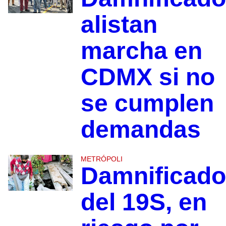
alistan
marcha en
CDMX si no
se cumplen
demandas
METRÓPOLI
Damnificad
del 19S, en