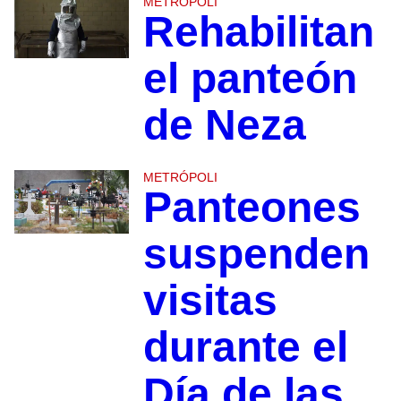
METRÓPOLI
Rehabilitan
el panteón
de Neza
METRÓPOLI
Panteones
suspenden
visitas
durante el
Día de las