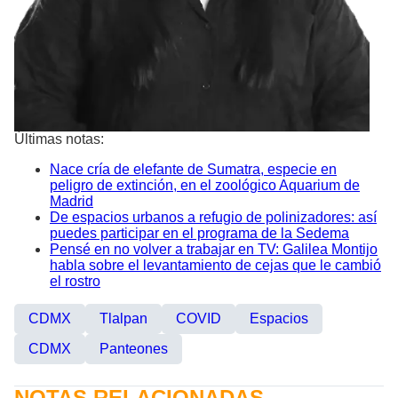
Últimas notas:
Nace cría de elefante de Sumatra, especie en
peligro de extinción, en el zoológico Aquarium de
Madrid
De espacios urbanos a refugio de polinizadores: así
puedes participar en el programa de la Sedema
Pensé en no volver a trabajar en TV: Galilea Montijo
habla sobre el levantamiento de cejas que le cambió
el rostro
CDMX
Tlalpan
COVID
Espacios
CDMX
Panteones
NOTAS RELACIONADAS