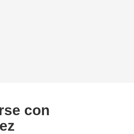
rse con
rez