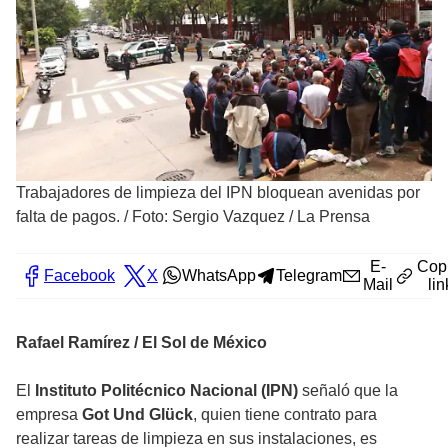
Trabajadores de limpieza del IPN bloquean avenidas por
falta de pagos.
/
Foto: Sergio Vazquez / La Prensa
E-
Cop
Facebook
X
WhatsApp
Telegram
Mail
lin
Rafael Ramírez / El Sol de México
El
Instituto Politécnico Nacional (IPN)
señaló que la
empresa
Got Und Glück
, quien tiene contrato para
realizar tareas de limpieza en sus instalaciones,
es