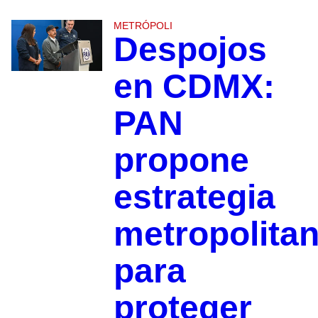
METRÓPOLI
Despojos
en CDMX:
PAN
propone
estrategia
metropolita
para
proteger