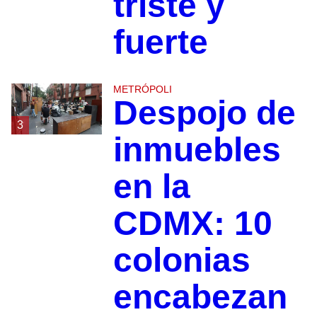
triste y
fuerte
METRÓPOLI
Despojo de
3
inmuebles
en la
CDMX: 10
colonias
encabezan