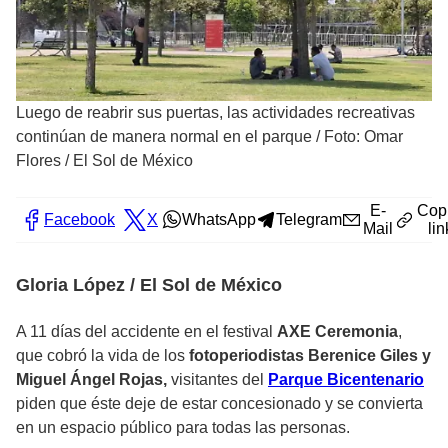
Luego de reabrir sus puertas, las actividades recreativas
continúan de manera normal en el parque
/
Foto: Omar
Flores / El Sol de México
E-
Cop
Facebook
X
WhatsApp
Telegram
Mail
lin
Gloria López / El Sol de México
A 11 días del accidente en el festival
AXE Ceremonia
,
que cobró la vida de los
fotoperiodistas Berenice Giles y
Miguel Ángel Rojas,
visitantes del
Parque Bicentenario
piden que éste deje de estar concesionado y se convierta
en un espacio público para todas las personas.