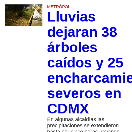
METRÓPOLI
Lluvias
dejaran 38
árboles
caídos y 25
encharcami
severos en
CDMX
En algunas alcaldías las
precipitaciones se extendieron
hasta por cinco horas, dejando