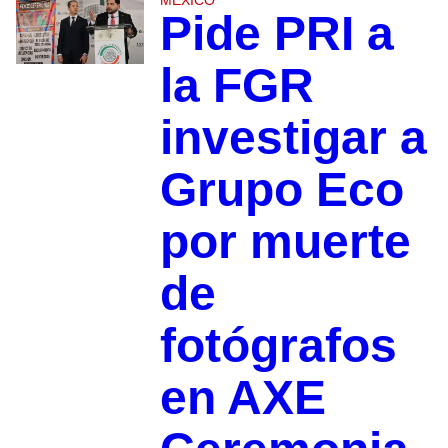
MÉXICO
Pide PRI a
la FGR
investigar a
Grupo Eco
por muerte
de
fotógrafos
en AXE