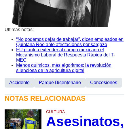
Últimas notas:
“No podemos dejar de trabajar”, dicen empleados en
Quintana Roo ante afectaciones por sargazo
EU plantea extender al campo mexicano el
Mecanismo Laboral de Respuesta Rápida del T-
MEC
Menos químicos, más algoritmos: la revolución
silenciosa de la agricultura digital
Accidente
Parque Bicentenario
Concesiones
NOTAS RELACIONADAS
CULTURA
Asesinatos,