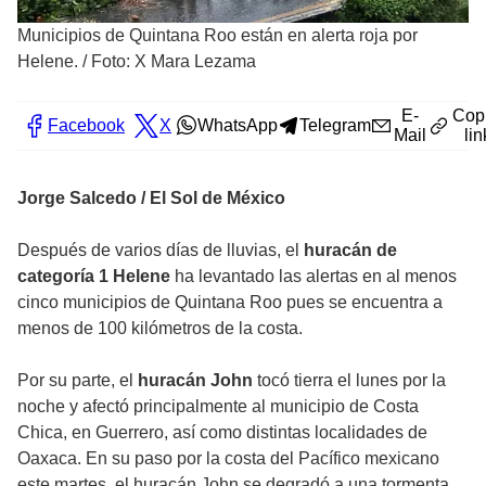
Municipios de Quintana Roo están en alerta roja por
Helene.
/
Foto: X Mara Lezama
E-
Cop
Facebook
X
WhatsApp
Telegram
Mail
lin
Jorge Salcedo / El Sol de México
Después de varios días de lluvias, el
huracán de
categoría 1 Helene
ha levantado las alertas en al menos
cinco municipios de Quintana Roo pues se encuentra a
menos de 100 kilómetros de la costa.
Por su parte, el
huracán John
tocó tierra el lunes por la
noche y afectó principalmente al municipio de Costa
Chica, en Guerrero, así como distintas localidades de
Oaxaca. En su paso por la costa del Pacífico mexicano
este martes, el huracán John se degradó a una tormenta