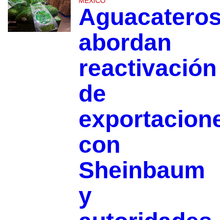
MÉXICO
Aguacatero
abordan
reactivación
de
exportacion
con
Sheinbaum
y