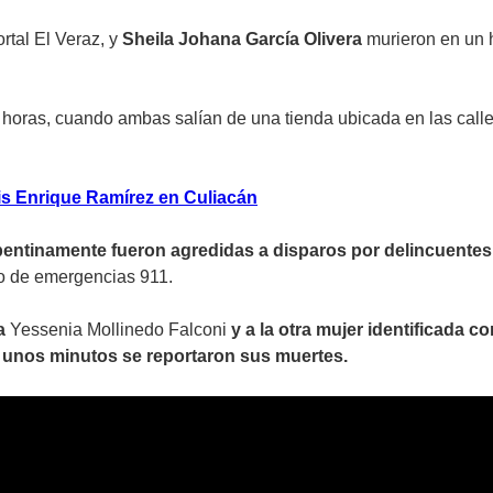
ortal El Veraz, y
Sheila Johana García Olivera
murieron en un h
0 horas, cuando ambas salían de una tienda ubicada en las call
is Enrique Ramírez en Culiacán
epentinamente fueron agredidas a disparos por delincuente
ro de emergencias 911.
ra
Yessenia Mollinedo Falconi
y a la otra mujer identificada 
e unos minutos se reportaron sus muertes.