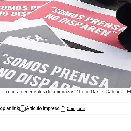
taban con antecedentes de amenazas.
/
Foto: Daniel Galeana | E
opiar link
Artículo impreso
Compartir