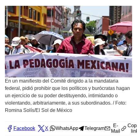
En un manifiesto del Comité dirigido a la mandataria
federal, pidió prohibir que los políticos y burócratas hagan
un ejercicio de su poder destituyendo, intimidando o
violentando, arbitrariamente, a sus subordinados.
/
Foto:
Romina Solís/El Sol de México
E-
Cop
Facebook
X
WhatsApp
Telegram
Mail
lin