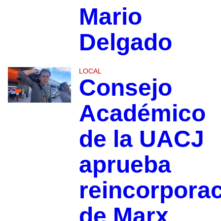
Mario
Delgado
LOCAL
Consejo
Académico
de la UACJ
aprueba
reincorpora
de Marx