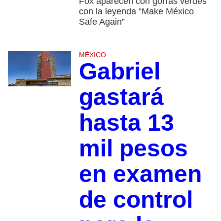
Fox aparecen con gorras verdes
con la leyenda “Make México
Safe Again”
MÉXICO
Gabriel
gastará
hasta 13
mil pesos
en examen
de control