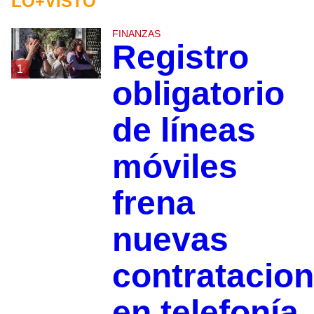
LO+VISTO
FINANZAS
Registro
1
obligatorio
de líneas
móviles
frena
nuevas
contratacio
en telefonía