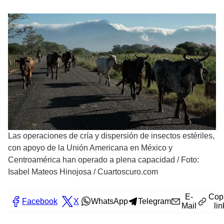
Las operaciones de cría y dispersión de insectos estériles,
con apoyo de la Unión Americana en México y
Centroamérica han operado a plena capacidad
/
Foto:
Isabel Mateos Hinojosa / Cuartoscuro.com
E-
Cop
Facebook
X
WhatsApp
Telegram
Mail
lin