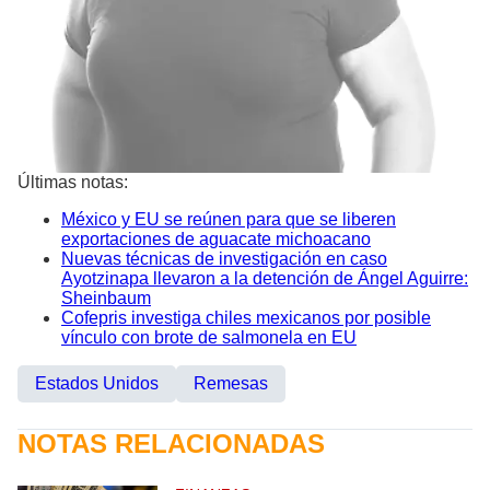
Últimas notas:
México y EU se reúnen para que se liberen
exportaciones de aguacate michoacano
Nuevas técnicas de investigación en caso
Ayotzinapa llevaron a la detención de Ángel Aguirre:
Sheinbaum
Cofepris investiga chiles mexicanos por posible
vínculo con brote de salmonela en EU
Estados Unidos
Remesas
NOTAS RELACIONADAS