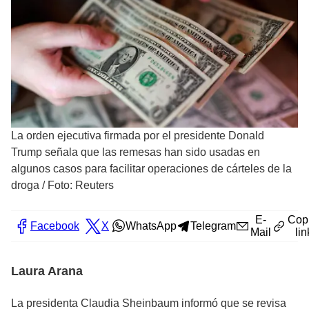
La orden ejecutiva firmada por el presidente Donald
Trump señala que las remesas han sido usadas en
algunos casos para facilitar operaciones de cárteles de la
droga
/
Foto: Reuters
E-
Cop
Facebook
X
WhatsApp
Telegram
Mail
lin
Laura Arana
La presidenta Claudia Sheinbaum informó que se revisa