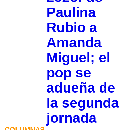
Paulina
Rubio a
Amanda
Miguel; el
pop se
adueña de
la segunda
jornada
COLUMNAS