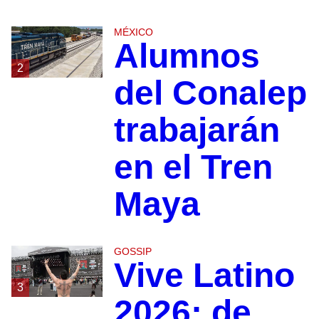
MÉXICO
Alumnos
2
del Conalep
trabajarán
en el Tren
Maya
GOSSIP
Vive Latino
3
2026: de