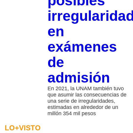
posibles
irregularida
en
exámenes
de
admisión
En 2021, la UNAM también tuvo
que asumir las consecuencias de
una serie de irregularidades,
estimadas en alrededor de un
millón 354 mil pesos
LO+VISTO