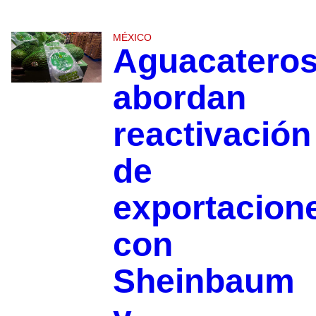
MÉXICO
Aguacatero
abordan
reactivación
de
exportacion
con
Sheinbaum