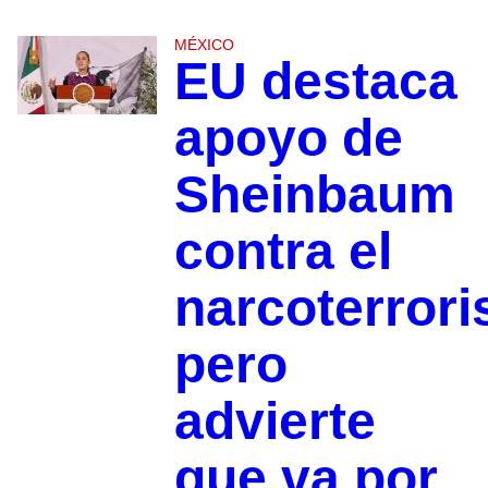
MÉXICO
EU destaca
apoyo de
Sheinbaum
contra el
narcoterror
pero
advierte
que va por