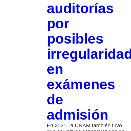
auditorías
por
posibles
irregularida
en
exámenes
de
admisión
En 2021, la UNAM también tuvo