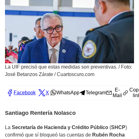
La UIF precisó que estas medidas son preventivas.
/
Foto:
José Betanzos Zárate / Cuartoscuro.com
E-
Cop
Facebook
X
WhatsApp
Telegram
Mail
lin
Santiago Rentería Nolasco
La
Secretaría de Hacienda y Crédito Público
(
SHCP
)
confirmó que sí bloqueó las cuentas de
Rubén Rocha