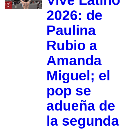
Vive Latino
3
2026: de
Paulina
Rubio a
Amanda
Miguel; el
pop se
adueña de
la segunda