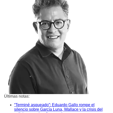
Últimas notas:
“Terminé asqueado”: Eduardo Gallo rompe el
silencio sobre García Luna, Wallace y la crisis del