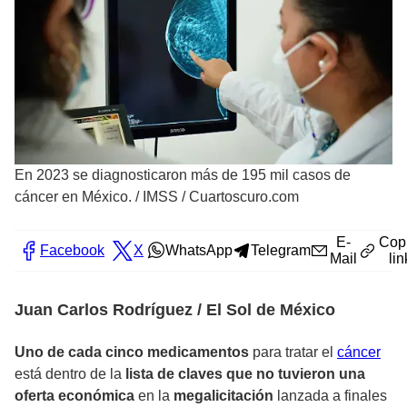
En 2023 se diagnosticaron más de 195 mil casos de
cáncer en México.
/
IMSS / Cuartoscuro.com
E-
Cop
Facebook
X
WhatsApp
Telegram
Mail
lin
Juan Carlos Rodríguez / El Sol de México
Uno de cada cinco medicamentos
para tratar el
cáncer
está dentro de la
lista de claves que no tuvieron una
oferta económica
en la
megalicitación
lanzada a finales