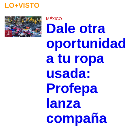
LO+VISTO
MÉXICO
Dale otra
1
oportunidad
a tu ropa
usada:
Profepa
lanza
compaña