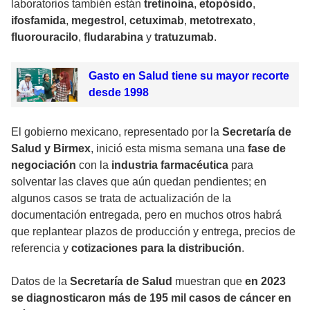
laboratorios también están
tretinoína
,
etopósido
,
ifosfamida
,
megestrol
,
cetuximab
,
metotrexato
,
fluorouracilo
,
fludarabina
y
tratuzumab
.
Gasto en Salud tiene su mayor recorte
desde 1998
El gobierno mexicano, representado por la
Secretaría de
Salud y Birmex
, inició esta misma semana una
fase de
negociación
con la
industria farmacéutica
para
solventar las claves que aún quedan pendientes; en
algunos casos se trata de actualización de la
documentación entregada, pero en muchos otros habrá
que replantear plazos de producción y entrega, precios de
referencia y
cotizaciones para la distribución
.
Datos de la
Secretaría de Salud
muestran que
en 2023
se diagnosticaron más de 195 mil casos
de cáncer en