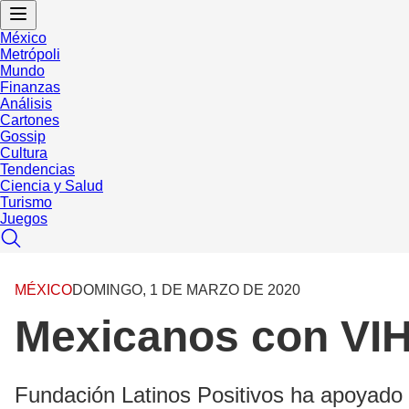
México
Metrópoli
Mundo
Finanzas
Análisis
Cartones
Gossip
Cultura
Tendencias
Ciencia y Salud
Turismo
Juegos
MÉXICO
DOMINGO, 1 DE MARZO DE 2020
Mexicanos con VIH
Fundación Latinos Positivos ha apoyado a