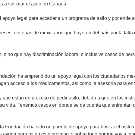
 a solicitar el asilo en Canadá.
 apoyo legal para acceder a un programa de asilo y por ende a 
 meses, decenas de mexicanos que huyeron del país por la falt
o, sino que hay discriminación laboral e inclusive casos de per
Fundación ha emprendido un apoyo legal con los ciudadanos mex
gan acceso a los medicamentos, así como la asesoría para enc
 que están en proceso de pedir asilo, debido a que en las inst
su vida. Tenemos casos en donde se da cuenta que enfrentan d
 la Fundación ha sido un puente de apoyo para buscar el asil
ha ayuda para mí en este proceso, y sobre todo porque voy a 