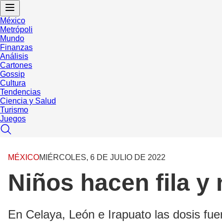
México
Metrópoli
Mundo
Finanzas
Análisis
Cartones
Gossip
Cultura
Tendencias
Ciencia y Salud
Turismo
Juegos
MÉXICO
MIÉRCOLES, 6 DE JULIO DE 2022
Niños hacen fila y
En Celaya, León e Irapuato las dosis fue