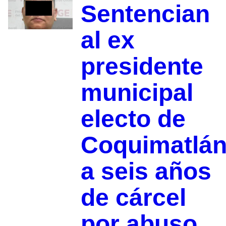
Sentencian
al ex
presidente
municipal
electo de
Coquimatlá
a seis años
de cárcel
por abuso