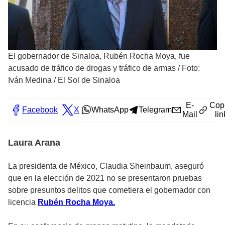
El gobernador de Sinaloa, Rubén Rocha Moya, fue
acusado de tráfico de drogas y tráfico de armas
/
Foto:
Iván Medina / El Sol de Sinaloa
E-
Cop
Facebook
X
WhatsApp
Telegram
Mail
lin
Laura Arana
La presidenta de México, Claudia Sheinbaum, aseguró
que en la elección de 2021 no se presentaron pruebas
sobre presuntos delitos que cometiera el gobernador con
licencia
Rubén Rocha Moya.