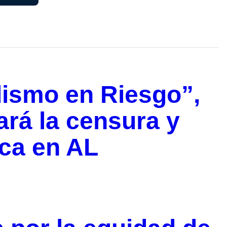
dismo en Riesgo”,
rá la censura y
ica en AL