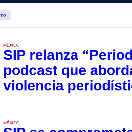
smo
MÉXICO
SIP relanza “Perio
podcast que aborda
violencia periodíst
MÉXICO