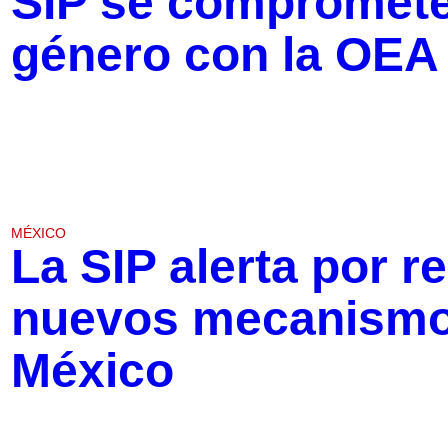
SIP se compromete
género con la OEA
MÉXICO
La SIP alerta por r
nuevos mecanismo
México