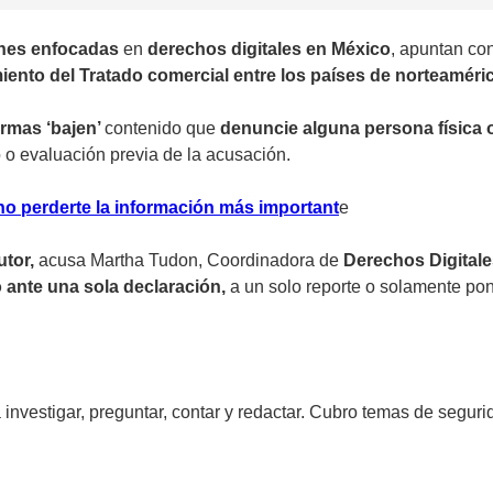
ones enfocadas
en
derechos digitales en México
, apuntan co
ento del Tratado comercial entre los países de norteaméric
ormas ‘bajen’
contenido que
denuncie alguna persona física 
io o evaluación previa de la acusación.
no perderte la información más important
e
tor,
acusa Martha Tudon, Coordinadora de
Derechos Digitales
o ante una sola declaración,
a un solo reporte o solamente pon
investigar, preguntar, contar y redactar. Cubro temas de segurida