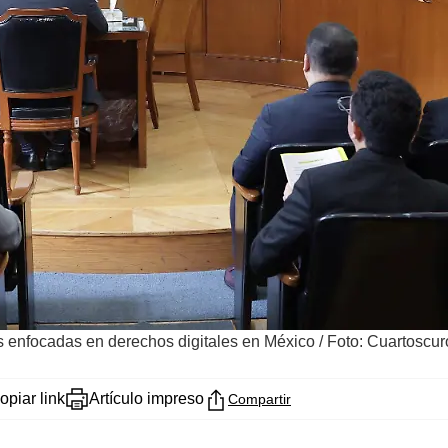
es enfocadas en derechos digitales en México
/
Foto: Cuartoscu
opiar link
Artículo impreso
Compartir