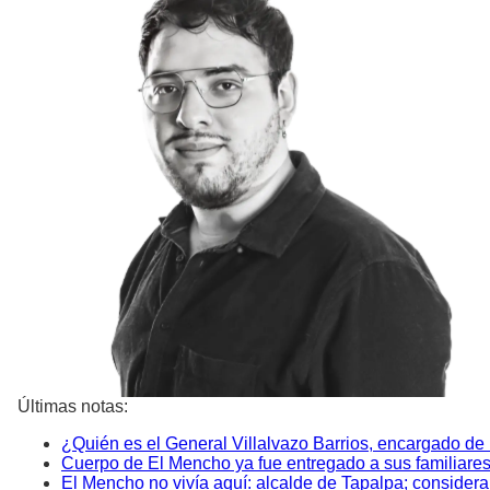
Últimas notas:
¿Quién es el General Villalvazo Barrios, encargado de
Cuerpo de El Mencho ya fue entregado a sus familiare
El Mencho no vivía aquí: alcalde de Tapalpa; consider