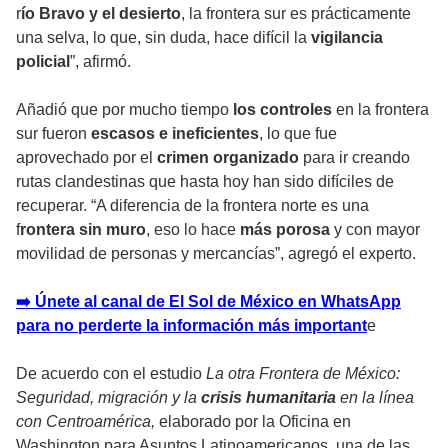
r
ío Bravo y el desierto
, la frontera sur es prácticamente
una selva, lo que, sin duda, hace difícil la
vigilancia
policial
”, afirmó.
Añadió que por mucho tiempo
los controles
en la frontera
sur fueron
escasos e ineficientes
, lo que fue
aprovechado por el
crimen organizado
para ir creando
rutas clandestinas que hasta hoy han sido difíciles de
recuperar. “A diferencia de la frontera norte es una
f
rontera sin muro
, eso lo hace
más porosa
y con mayor
movilidad de personas y mercancías”, agregó el experto.
➡️ Únete al canal de El Sol de México en WhatsApp
para no perderte la información más important
e
De acuerdo con el estudio
La otra Frontera de México:
Seguridad, migración y la
crisis humanitaria
en la línea
con Centroamérica,
elaborado por la Oficina en
Washington para Asuntos Latinoamericanos, una de las