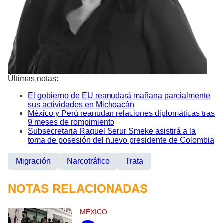
Últimas notas:
El gobierno de EU reanudará mañana parcialmente
sus actividades en Michoacán
México y Perú reanudan relaciones diplomáticas tras
9 meses de rompimiento
Subsecretaria Raquel Serur Smeke asistirá a la
toma de posesión del nuevo presidente de Colombia
Migración
Narcotráfico
Trata
NOTAS RELACIONADAS
MÉXICO