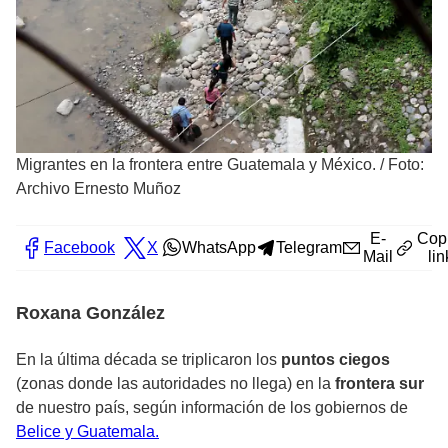
Migrantes en la frontera entre Guatemala y México.
/
Foto:
Archivo Ernesto Muñoz
E-
Cop
Facebook
X
WhatsApp
Telegram
Mail
lin
Roxana González
En la última década se triplicaron los
puntos ciegos
(zonas donde las autoridades no llega) en la
frontera sur
de nuestro país, según información de los gobiernos de
Belice y Guatemala.