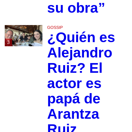
su obra”
GOSSIP
¿Quién es
3
Alejandro
Ruiz? El
actor es
papá de
Arantza
Ruiz,